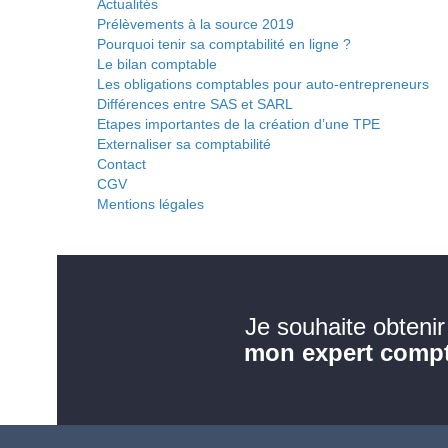
Actualités
Prélèvements à la source 2019
Pourquoi tenir sa comptabilité en ligne ?
Le bilan comptable
Les obligations comptables pour auto-entrepreneurs
Différences entre SAS et SARL
Etapes importantes de la création d’une TPE
Externaliser sa comptabilité
Contact
CGV
Mentions légales
Je souhaite obtenir
mon expert compt